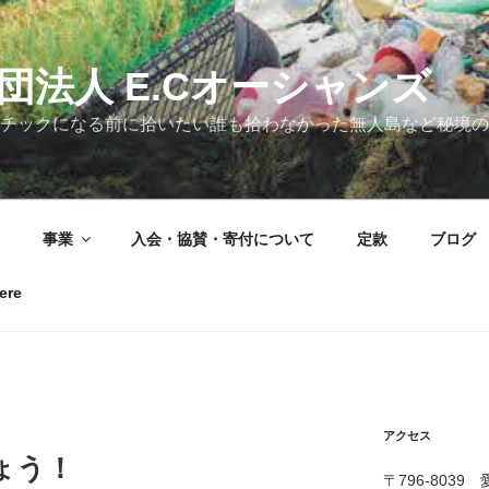
団法人 E.Cオーシャンズ
チックになる前に拾いたい誰も拾わなかった無人島など秘境の
事業
入会・協賛・寄付について
定款
ブログ
ere
アクセス
ょう！
〒796-803