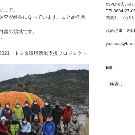
(NPO法人か
ります。
TEL0894-27
調査が終盤になっています。まとめ作業
式会社 八代サ
代表理事 岩
白書の領域です。
・
yasirosa@bronz
021 トヨタ環境活動支援プロジェクト
検索
検
索: