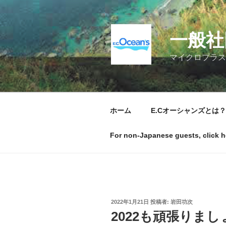
コ
ン
テ
一般社
ン
ツ
マイクロプラス
へ
ス
キ
ッ
ホーム
E.Cオーシャンズとは？
プ
For non-Japanese guests, click h
投
2022年1月21日
投稿者:
岩田功次
稿
2022も頑張りまし
日: