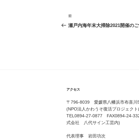
投
前
前
稿
の
瀬戸内海年末大掃除2021開催の
投
ナ
稿
ビ
ゲ
ー
シ
ョ
アクセス
ン
〒796-8039 愛媛県八幡浜市布喜
(NPO法人かわうそ復活プロジェクト
TEL0894-27-0877 FAX0894-
式会社 八代サイン工芸内)
代表理事 岩田功次