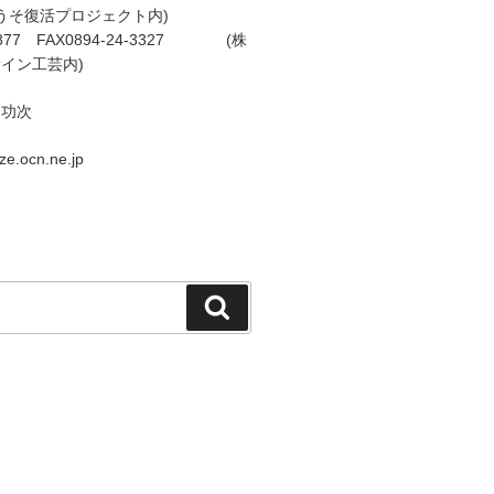
わうそ復活プロジェクト内)
-0877 FAX0894-24-3327 (株
イン工芸内)
田功次
e.ocn.ne.jp
検
索