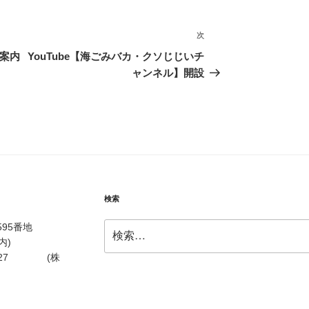
次
次
の
ご案内
YouTube【海ごみバカ・クソじじいチ
投
ャンネル】開設
稿
検索
検
川595番地
索:
内)
24-3327 (株