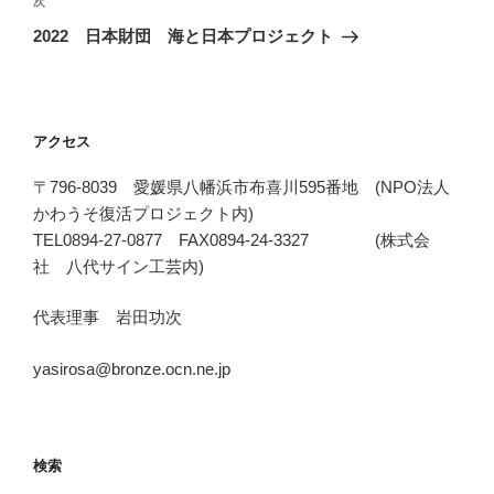
ゲ
次
次
の
ー
2022 日本財団 海と日本プロジェクト
投
シ
稿
ョ
ン
アクセス
〒796-8039 愛媛県八幡浜市布喜川595番地 (NPO法人
かわうそ復活プロジェクト内)
TEL0894-27-0877 FAX0894-24-3327 (株式会
社 八代サイン工芸内)
代表理事 岩田功次
yasirosa@bronze.ocn.ne.jp
検索