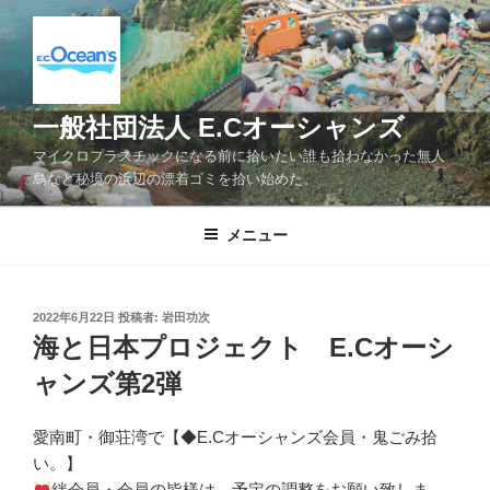
コ
ン
テ
ン
ツ
一般社団法人 E.Cオーシャンズ
へ
マイクロプラスチックになる前に拾いたい誰も拾わなかった無人
ス
島など秘境の浜辺の漂着ゴミを拾い始めた。
キ
ッ
メニュー
プ
投
2022年6月22日
投稿者:
岩田功次
稿
海と日本プロジェクト E.Cオーシ
日:
ャンズ第2弾
愛南町・御荘湾で【◆E.Cオーシャンズ会員・鬼ごみ拾
い。】
絆会員・会員の皆様は、予定の調整をお願い致しま