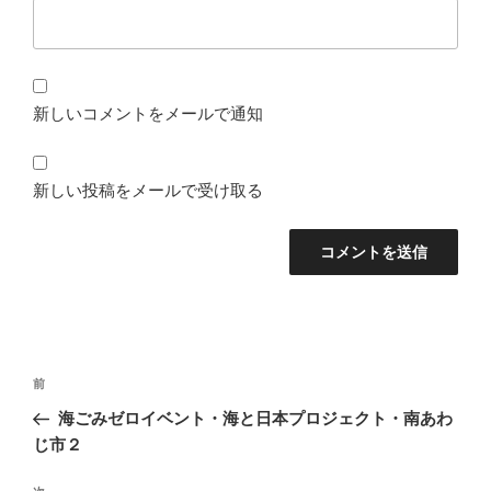
新しいコメントをメールで通知
新しい投稿をメールで受け取る
投
前
前
稿
の
海ごみゼロイベント・海と日本プロジェクト・南あわ
ナ
投
じ市２
ビ
稿