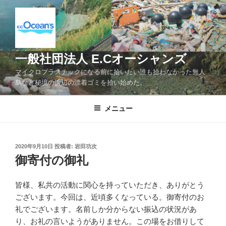
コ
ン
テ
ン
ツ
一般社団法人 E.Cオーシャンズ
へ
マイクロプラスチックになる前に拾いたい誰も拾わなかった無人
ス
島など秘境の浜辺の漂着ゴミを拾い始めた。
キ
ッ
メニュー
プ
投
2020年9月10日
投稿者:
岩田功次
稿
御寄付の御礼
日:
皆様、私共の活動に関心を持っていただき、ありがとう
ございます。今回は、近頃多くなっている。御寄付のお
礼でございます。名前しか分からない振込の状況があ
り、お礼の言いようがありません。この場をお借りして