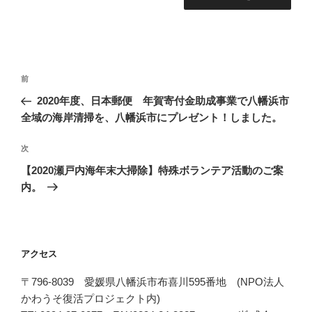
投
前
前
稿
の
2020年度、日本郵便 年賀寄付金助成事業で八幡浜市
ナ
投
全域の海岸清掃を、八幡浜市にプレゼント！しました。
ビ
稿
ゲ
次
次
の
ー
【2020瀬戸内海年末大掃除】特殊ボランテア活動のご案
投
シ
内。
稿
ョ
ン
アクセス
〒796-8039 愛媛県八幡浜市布喜川595番地 (NPO法人
かわうそ復活プロジェクト内)