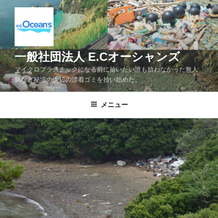
コ
ン
テ
ン
ツ
一般社団法人 E.Cオーシャンズ
へ
マイクロプラスチックになる前に拾いたい誰も拾わなかった無人
ス
島など秘境の浜辺の漂着ゴミを拾い始めた。
キ
ッ
メニュー
プ