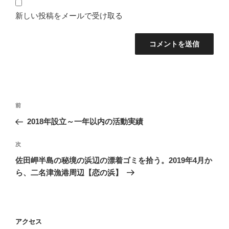
新しい投稿をメールで受け取る
投
前
前
稿
の
2018年設立～一年以内の活動実績
ナ
投
ビ
稿
次
次
ゲ
の
佐田岬半島の秘境の浜辺の漂着ゴミを拾う。2019年4月か
投
ー
ら、二名津漁港周辺【恋の浜】
稿
シ
ョ
ン
アクセス