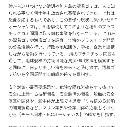
陸から辿りつけない浜辺や無人島の漂着ゴミは、人に知
られる事なく何十年も放置され蓄積されてきた。それは
想像を絶するものであり、この悲惨な現状に気づいたE,C
オーシャンズは、船を駆使してこのような場所のプラス
チックゴミ問題に取り組む事業を行なっている。 これら
の漂着ゴミや海底ゴミを調査して海のプラスチック問題
の啓発活動を行い、行政や地域団体、学校、企業と連携
しながら活動を行なっている。 海のプラスチック問題を
通して、地球規模の持続可能な資源利用方法を模索する
と同時に、何より美しい海を未来へと受け渡す。漂着ゴ
ミ拾いを全国展開する組織の確立を目指す。
安全対策が最重要課題だ。危険な隠れ岩礁をすり抜けて
安全に上陸する技術開発、安全装備の開発、船舶の安全
装置の開発や、船本体が上陸でき漂着ゴミも積める船舶
の開発製造など、マリン業界や企業団体の応援もうけな
がら【チーム日本・E,Cオーシャンズ】の確立を目指す。