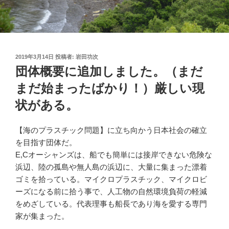
投
2019年3月14日
投稿者:
岩田功次
稿
団体概要に追加しました。（まだ
日:
まだ始まったばかり！）厳しい現
状がある。
【海のプラスチック問題】に立ち向かう日本社会の確立
を目指す団体だ。
E,Cオーシャンズは、船でも簡単には接岸できない危険な
浜辺、陸の孤島や無人島の浜辺に、大量に集まった漂着
ゴミを拾っている。マイクロプラスチック、マイクロビ
ーズになる前に拾う事で、人工物の自然環境負荷の軽減
をめざしている。代表理事も船長であり海を愛する専門
家が集まった。